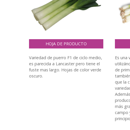
HOJA DE PRODUCTO
Variedad de puerro F1 de ciclo medio,
Es una 
es parecida a Lancaster pero tiene el
utilizá
fuste mas largo. Hojas de color verde
de pri
oscuro.
también 
que la 
varieda
Además,
producc
más gra
campo y
principi